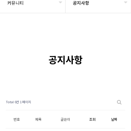
커뮤니티
공지사항
공지사항
Total 0건
1 페이지
번호
제목
글쓴이
조회
날짜