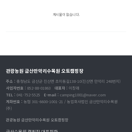
게시물이 없습니다.
관광농원 금산만악리수목원 오토캠핑장
주소 :
충청남도 금산군 진산면 초미동길138-10(진산면 만악리 248번지)
사업자번호 :
852-88-01863
대표자 :
이창래
TEL :
041-752-5525
E-mail :
camping1001@naver.com
계좌번호 :
농협 301-6600-1001-21 / 농업회사법인 금산만악리수목원
(주)
관광농원 금산만악리수목원 오토캠핑장
금산수목원 캠핑장 대표전화