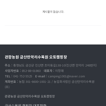
게시물이 없습니다.
관광농원 금산만악리수목원 오토캠핑장
주소 :
충청남도 금산군 진산면 초미동길138-10(진산면 만악리 248번지)
사업자번호 :
852-88-01863
대표자 :
이창래
TEL :
041-752-5525
E-mail :
camping1001@naver.com
계좌번호 :
농협 301-6600-1001-21 / 농업회사법인 금산만악리수목원
(주)
관광농원 금산만악리수목원 오토캠핑장
금산수목원 캠핑장 대표전화