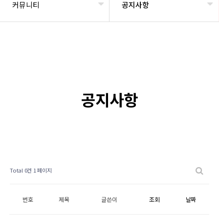
커뮤니티
공지사항
공지사항
Total 0건
1 페이지
번호
제목
글쓴이
조회
날짜