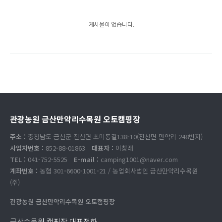
게시물이 없습니다.
관광농원 금산만악리수목원 오토캠핑장
주소 :
충청남도 금산군 진산면 초미동길138-10(진산면 만악리 248번지)
사업자번호 :
852-88-01863
대표자 :
이창래
TEL :
041-752-5525
E-mail :
camping1001@naver.com
계좌번호 :
농협 301-6600-1001-21 / 농업회사법인 금산만악리수목원
(주)
관광농원 금산만악리수목원 오토캠핑장
금산수목원 캠핑장 대표전화