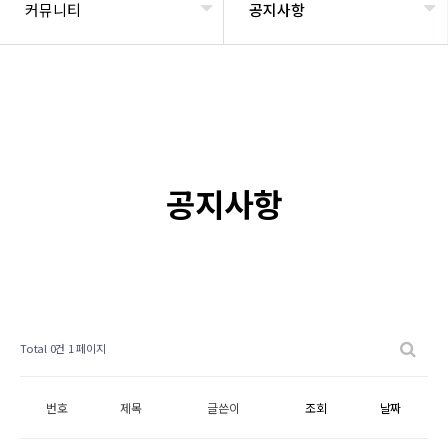
커뮤니티
공지사항
공지사항
Total 0건
1 페이지
번호
제목
글쓴이
조회
날짜