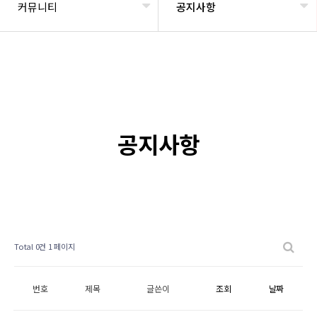
커뮤니티
공지사항
공지사항
Total 0건
1 페이지
번호
제목
글쓴이
조회
날짜