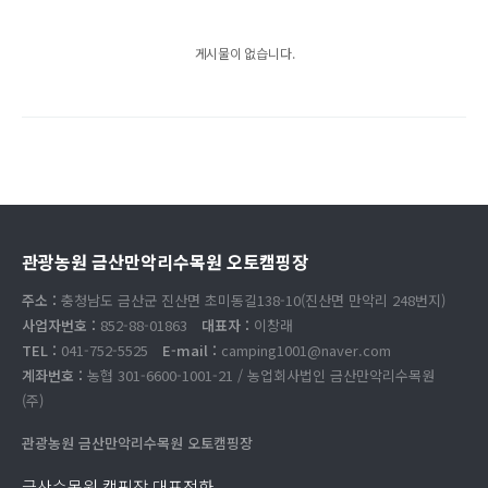
게시물이 없습니다.
관광농원 금산만악리수목원 오토캠핑장
주소 :
충청남도 금산군 진산면 초미동길138-10(진산면 만악리 248번지)
사업자번호 :
852-88-01863
대표자 :
이창래
TEL :
041-752-5525
E-mail :
camping1001@naver.com
계좌번호 :
농협 301-6600-1001-21 / 농업회사법인 금산만악리수목원
(주)
관광농원 금산만악리수목원 오토캠핑장
금산수목원 캠핑장 대표전화