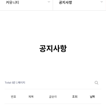
커뮤니티
공지사항
공지사항
Total 0건
1 페이지
번호
제목
글쓴이
조회
날짜