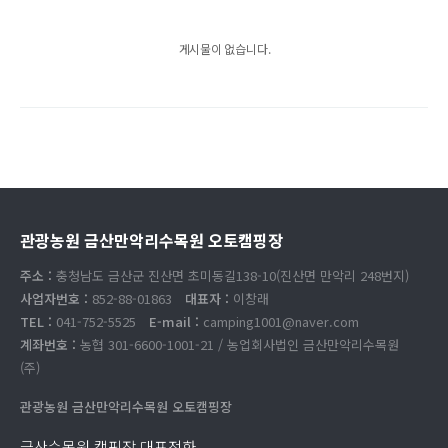
게시물이 없습니다.
관광농원 금산만악리수목원 오토캠핑장
주소 :
충청남도 금산군 진산면 초미동길138-10(진산면 만악리 248번지)
사업자번호 :
852-88-01863
대표자 :
이창래
TEL :
041-752-5525
E-mail :
camping1001@naver.com
계좌번호 :
농협 301-6600-1001-21 / 농업회사법인 금산만악리수목원
(주)
관광농원 금산만악리수목원 오토캠핑장
금산수목원 캠핑장 대표전화