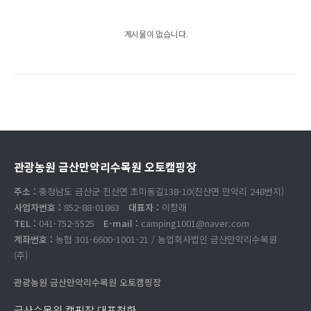
게시물이 없습니다.
관광농원 금산만악리수목원 오토캠핑장
주소 :
충청남도 금산군 진산면 초미동길138-10(진산면 만악리 248번지)
사업자번호 :
852-88-01863
대표자 :
이창래
TEL :
041-752-5525
E-mail :
camping1001@naver.com
계좌번호 :
농협 301-6600-1001-21 / 농업회사법인 금산만악리수목원
(주)
관광농원 금산만악리수목원 오토캠핑장
금산수목원 캠핑장 대표전화