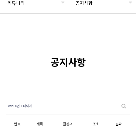
커뮤니티
공지사항
공지사항
Total 0건
1 페이지
번호
제목
글쓴이
조회
날짜