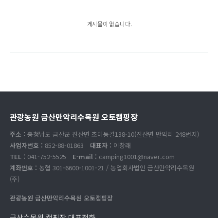
게시물이 없습니다.
관광농원 금산만악리수목원 오토캠핑장
주소 :
충청남도 금산군 진산면 초미동길138-10(진산면 만악리 248번지)
사업자번호 :
852-88-01863
대표자 :
이창래
TEL :
041-752-5525
E-mail :
camping1001@naver.com
계좌번호 :
농협 301-6600-1001-21 / 농업회사법인 금산만악리수목원
(주)
관광농원 금산만악리수목원 오토캠핑장
금산수목원 캠핑장 대표전화