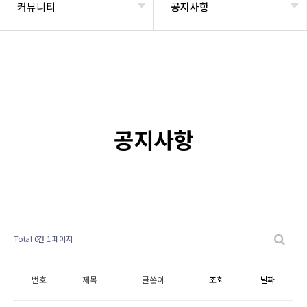
커뮤니티
공지사항
공지사항
Total 0건
1 페이지
번호
제목
글쓴이
조회
날짜