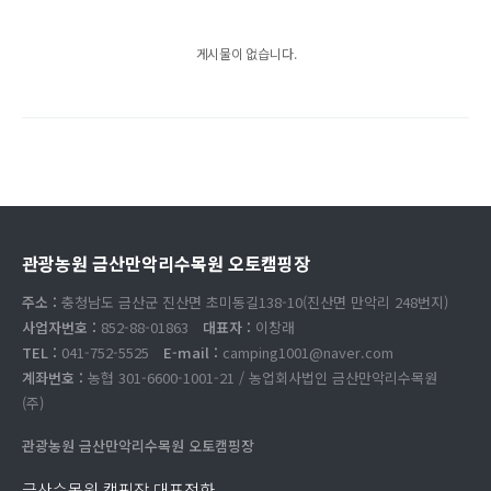
게시물이 없습니다.
관광농원 금산만악리수목원 오토캠핑장
주소 :
충청남도 금산군 진산면 초미동길138-10(진산면 만악리 248번지)
사업자번호 :
852-88-01863
대표자 :
이창래
TEL :
041-752-5525
E-mail :
camping1001@naver.com
계좌번호 :
농협 301-6600-1001-21 / 농업회사법인 금산만악리수목원
(주)
관광농원 금산만악리수목원 오토캠핑장
금산수목원 캠핑장 대표전화