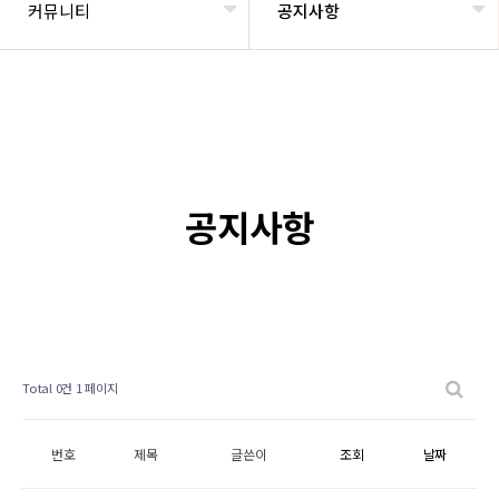
커뮤니티
공지사항
공지사항
Total 0건
1 페이지
번호
제목
글쓴이
조회
날짜