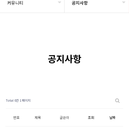
커뮤니티
공지사항
공지사항
Total 0건
1 페이지
번호
제목
글쓴이
조회
날짜