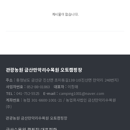
게시물이 없습니다.
관광농원 금산만악리수목원 오토캠핑장
주소 :
충청남도 금산군 진산면 초미동길138-10(진산면 만악리 248번지)
사업자번호 :
852-88-01863
대표자 :
이창래
TEL :
041-752-5525
E-mail :
camping1001@naver.com
계좌번호 :
농협 301-6600-1001-21 / 농업회사법인 금산만악리수목원
(주)
관광농원 금산만악리수목원 오토캠핑장
금산수목원 캠핑장 대표전화