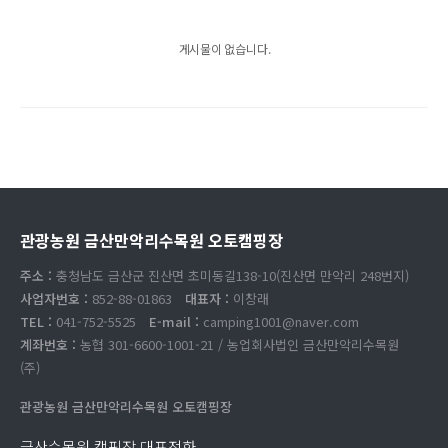
게시물이 없습니다.
관광농원 금산만악리수목원 오토캠핑장
주소 :
충청남도 금산군 진산면 초미동길138-10(진산면 만악리 248번지)
사업자번호 :
852-88-01863
대표자 :
이창래
TEL :
041-752-5525
E-mail :
camping1001@naver.com
계좌번호 :
농협 301-6600-1001-21 / 농업회사법인 금산만악리수목원
(주)
관광농원 금산만악리수목원 오토캠핑장
금산수목원 캠핑장 대표전화