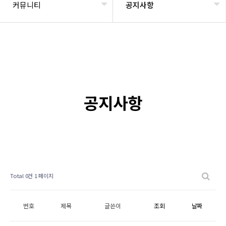
커뮤니티
공지사항
공지사항
Total 0건
1 페이지
번호
제목
글쓴이
조회
날짜