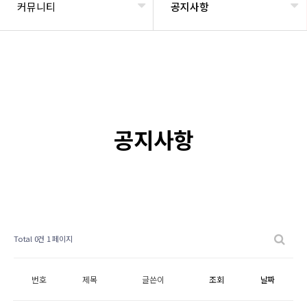
커뮤니티
공지사항
공지사항
Total 0건
1 페이지
번호
제목
글쓴이
조회
날짜