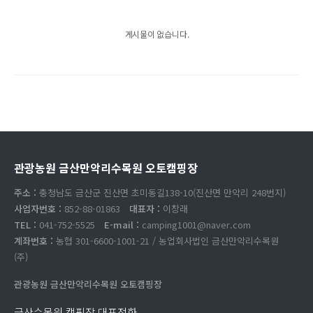
게시물이 없습니다.
관광농원 금산만악리수목원 오토캠핑장
주소 :
충청남도 금산군 진산면 초미동길138-10(진산면 만악리 248번지)
사업자번호 :
852-88-01863
대표자 :
이창래
TEL :
041-752-5525
E-mail :
camping1001@naver.com
계좌번호 :
농협 301-6600-1001-21 / 농업회사법인 금산만악리수목원
(주)
관광농원 금산만악리수목원 오토캠핑장
금산수목원 캠핑장 대표전화