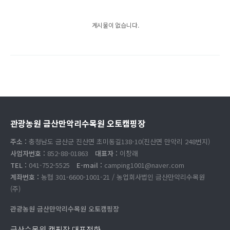
게시물이 없습니다.
관광농원 금산만악리수목원 오토캠핑장
주소 :
충청남도 금산군 진산면 초미동길138-10(진산면 만악리 248번지)
사업자번호 :
852-88-01863
대표자 :
이창래
TEL :
041-752-5525
E-mail :
camping1001@naver.com
계좌번호 :
농협 301-6600-1001-21 / 농업회사법인 금산만악리수목원
(주)
관광농원 금산만악리수목원 오토캠핑장
금산수목원 캠핑장 대표전화