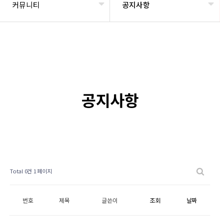
커뮤니티
공지사항
공지사항
Total 0건
1 페이지
번호
제목
글쓴이
조회
날짜