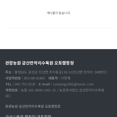
게시물이 없습니다.
관광농원 금산만악리수목원 오토캠핑장
주소 :
충청남도 금산군 진산면 초미동길138-10(진산면 만악리 248번지)
사업자번호 :
852-88-01863
대표자 :
이창래
TEL :
041-752-5525
E-mail :
camping1001@naver.com
계좌번호 :
농협 301-6600-1001-21 / 농업회사법인 금산만악리수목원
(주)
관광농원 금산만악리수목원 오토캠핑장
금산수목원 캠핑장 대표전화