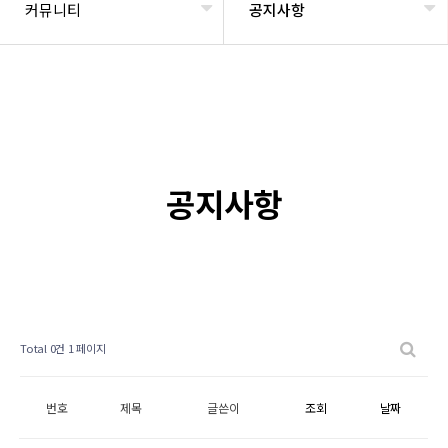
커뮤니티
공지사항
공지사항
Total 0건
1 페이지
번호
제목
글쓴이
조회
날짜