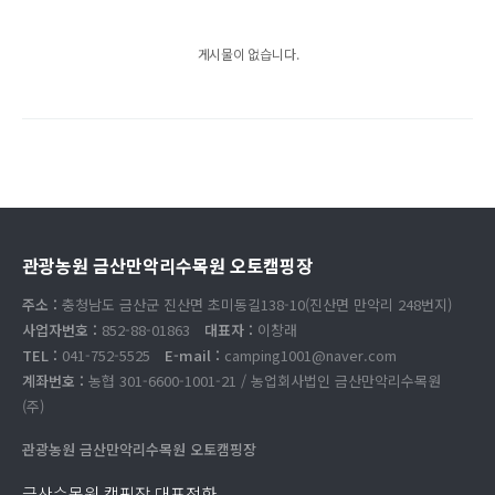
게시물이 없습니다.
관광농원 금산만악리수목원 오토캠핑장
주소 :
충청남도 금산군 진산면 초미동길138-10(진산면 만악리 248번지)
사업자번호 :
852-88-01863
대표자 :
이창래
TEL :
041-752-5525
E-mail :
camping1001@naver.com
계좌번호 :
농협 301-6600-1001-21 / 농업회사법인 금산만악리수목원
(주)
관광농원 금산만악리수목원 오토캠핑장
금산수목원 캠핑장 대표전화