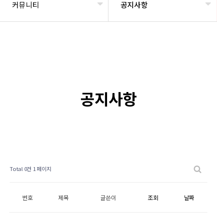
커뮤니티
공지사항
공지사항
Total 0건
1 페이지
번호
제목
글쓴이
조회
날짜