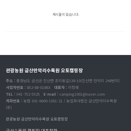
게시물이 없습니다.
관광농원 금산만악리수목원 오토캠핑장
주소 :
충청남도 금산군 진산면 초미동길138-10(진산면 만악리 248번지)
사업자번호 :
852-88-01863
대표자 :
이창래
TEL :
041-752-5525
E-mail :
camping1001@naver.com
계좌번호 :
농협 301-6600-1001-21 / 농업회사법인 금산만악리수목원
(주)
관광농원 금산만악리수목원 오토캠핑장
금산수목원 캠핑장 대표전화