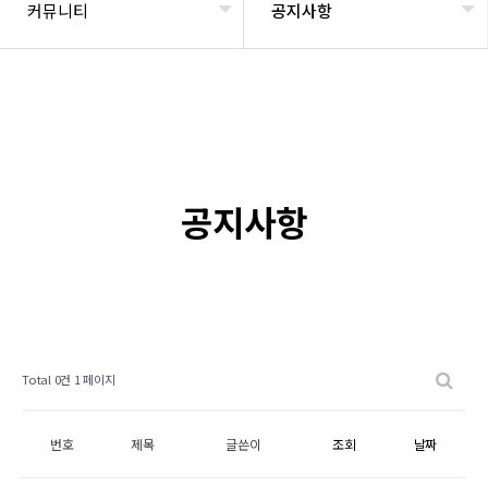
커뮤니티
공지사항
공지사항
Total 0건
1 페이지
번호
제목
글쓴이
조회
날짜