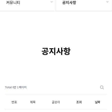
커뮤니티
공지사항
공지사항
Total 0건
1 페이지
번호
제목
글쓴이
조회
날짜