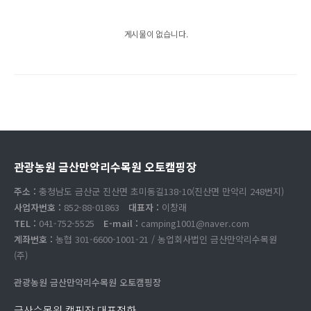
게시물이 없습니다.
관광농원 금산만악리수목원 오토캠핑장
주소 :
충청남도 금산군 진산면 초미동길138-10(진산면 만악리 248번지)
사업자번호 :
852-88-01863
대표자 :
이창래
TEL :
041-752-5525
E-mail :
camping1001@naver.com
계좌번호 :
농협 301-6600-1001-21 / 농업회사법인 금산만악리수목원
(주)
관광농원 금산만악리수목원 오토캠핑장
금산수목원 캠핑장 대표전화