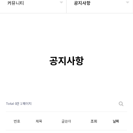
커뮤니티
공지사항
공지사항
Total 0건
1 페이지
번호
제목
글쓴이
조회
날짜