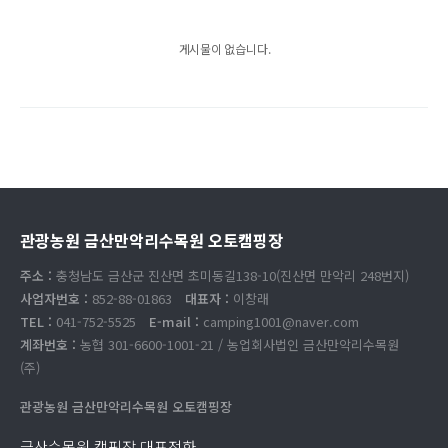
게시물이 없습니다.
관광농원 금산만악리수목원 오토캠핑장
주소 :
충청남도 금산군 진산면 초미동길138-10(진산면 만악리 248번지)
사업자번호 :
852-88-01863
대표자 :
이창래
TEL :
041-752-5525
E-mail :
camping1001@naver.com
계좌번호 :
농협 301-6600-1001-21 / 농업회사법인 금산만악리수목원
(주)
관광농원 금산만악리수목원 오토캠핑장
금산수목원 캠핑장 대표전화