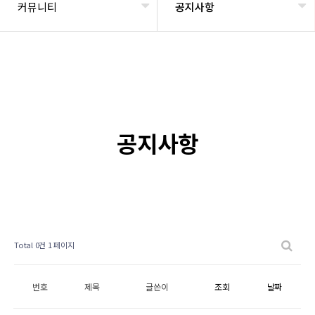
커뮤니티
공지사항
공지사항
Total 0건
1 페이지
번호
제목
글쓴이
조회
날짜