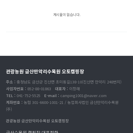
게시물이 없습니다.
관광농원 금산만악리수목원 오토캠핑장
주소 :
충청남도 금산군 진산면 초미동길138-10(진산면 만악리 248번지)
사업자번호 :
852-88-01863
대표자 :
이창래
TEL :
041-752-5525
E-mail :
camping1001@naver.com
계좌번호 :
농협 301-6600-1001-21 / 농업회사법인 금산만악리수목원
(주)
관광농원 금산만악리수목원 오토캠핑장
금산수목원 캠핑장 대표전화