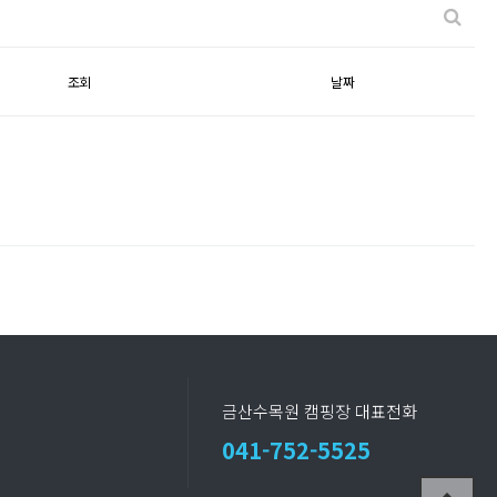
조회
날짜
금산수목원 캠핑장 대표전화
041-752-5525