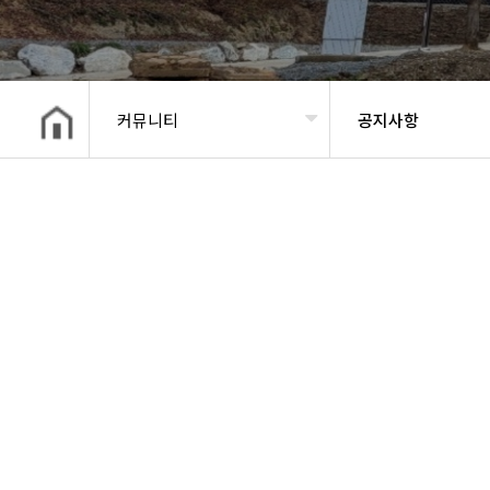
커뮤니티
공지사항