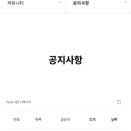
커뮤니티
공지사항
공지사항
Total 0건
1 페이지
번호
제목
글쓴이
조회
날짜