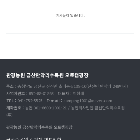
게시물이 없습니다.
관광농원 금산만악리수목원 오토캠핑장
주소 :
충청남도 금산군 진산면 초미동길138-10(진산면 만악리 248번지)
사업자번호 :
852-88-01863
대표자 :
이창래
TEL :
041-752-5525
E-mail :
camping1001@naver.com
계좌번호 :
농협 301-6600-1001-21 / 농업회사법인 금산만악리수목원
(주)
관광농원 금산만악리수목원 오토캠핑장
금산수목원 캠핑장 대표전화