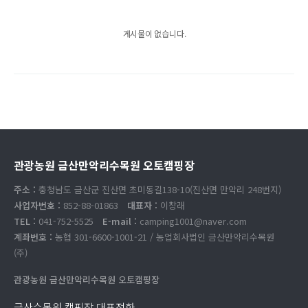
게시물이 없습니다.
관광농원 금산만악리수목원 오토캠핑장
주소 :
충청남도 금산군 진산면 초미동길138-10(진산면 만악리 248번지)
사업자번호 :
852-88-01863
대표자 :
이창래
TEL :
041-752-5525
E-mail :
camping1001@naver.com
계좌번호 :
농협 301-6600-1001-21 / 농업회사법인 금산만악리수목원
(주)
관광농원 금산만악리수목원 오토캠핑장
금산수목원 캠핑장 대표전화