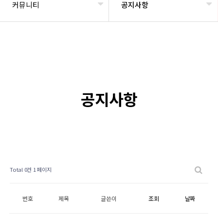
커뮤니티
공지사항
공지사항
Total 0건
1 페이지
번호
제목
글쓴이
조회
날짜