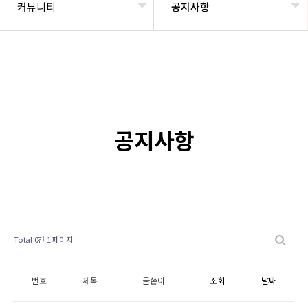
커뮤니티
공지사항
공지사항
Total 0건
1 페이지
번호
제목
글쓴이
조회
날짜