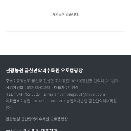
게시물이 없습니다.
관광농원 금산만악리수목원 오토캠핑장
주소 :
충청남도 금산군 진산면 초미동길138-10(진산면 만악리 248번지)
사업자번호 :
852-88-01863
대표자 :
이창래
TEL :
041-752-5525
E-mail :
camping1001@naver.com
계좌번호 :
농협 301-6600-1001-21 / 농업회사법인 금산만악리수목원
(주)
관광농원 금산만악리수목원 오토캠핑장
금산수목원 캠핑장 대표전화