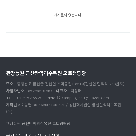
게시물이 없습니다.
관광농원 금산만악리수목원 오토캠핑장
주소 :
충청남도 금산군 진산면 초미동길138-10(진산면 만악리 248번지)
사업자번호 :
852-88-01863
대표자 :
이창래
TEL :
041-752-5525
E-mail :
camping1001@naver.com
계좌번호 :
농협 301-6600-1001-21 / 농업회사법인 금산만악리수목원
(주)
관광농원 금산만악리수목원 오토캠핑장
금산수목원 캠핑장 대표전화