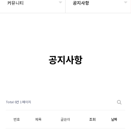
커뮤니티
공지사항
공지사항
Total 0건
1 페이지
번호
제목
글쓴이
조회
날짜