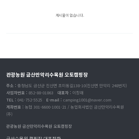
게시물이 없습니다.
관광농원 금산만악리수목원 오토캠핑장
주소 :
충청남도 금산군 진산면 초미동길138-10(진산면 만악리 248번지)
사업자번호 :
852-88-01863
대표자 :
이창래
TEL :
041-752-5525
E-mail :
camping1001@naver.com
계좌번호 :
농협 301-6600-1001-21 / 농업회사법인 금산만악리수목원
(주)
관광농원 금산만악리수목원 오토캠핑장
금산수목원 캠핑장 대표전화