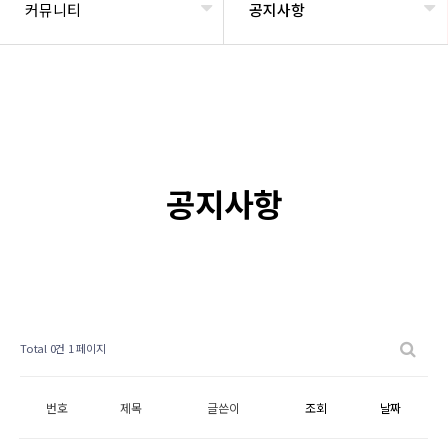
커뮤니티
공지사항
공지사항
Total 0건
1 페이지
번호
제목
글쓴이
조회
날짜