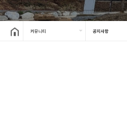
커뮤니티
공지사항