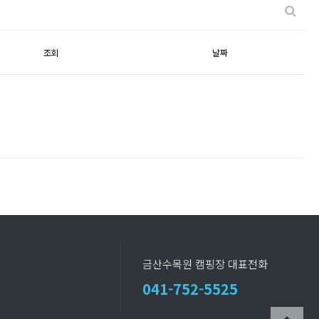
조회
날짜
금산수목원 캠핑장 대표전화
041-752-5525