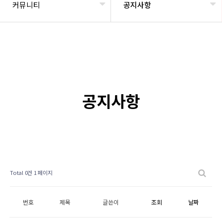
커뮤니티
공지사항
공지사항
Total 0건
1 페이지
번호
제목
글쓴이
조회
날짜