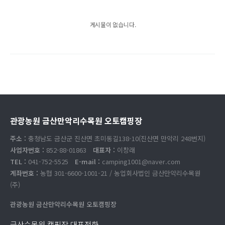
게시물이 없습니다.
관광농원 금산만악리수목원 오토캠핑장
주소 :
충청남도 금산군 진산면 초미동길138-10(진산면 만악리 248번지)
사업자번호 :
852-88-01863
대표자 :
이창래
TEL :
041-752-5525
E-mail :
camping1001@naver.com
계좌번호 :
농협 301-6600-1001-21 / 농업회사법인 금산만악리수목원
(주)
관광농원 금산만악리수목원 오토캠핑장
금산수목원 캠핑장 대표전화