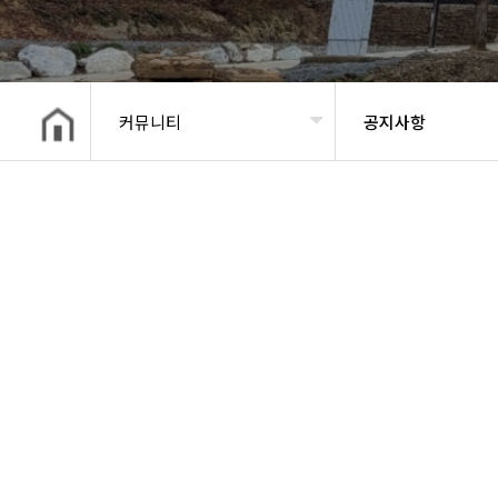
커뮤니티
공지사항