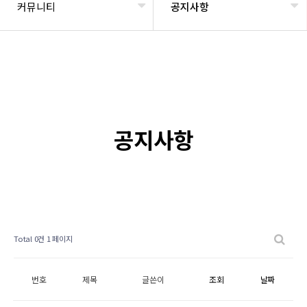
커뮤니티
공지사항
공지사항
Total 0건
1 페이지
번호
제목
글쓴이
조회
날짜