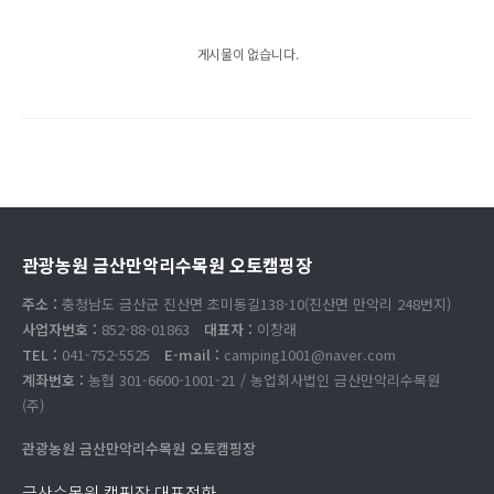
게시물이 없습니다.
관광농원 금산만악리수목원 오토캠핑장
주소 :
충청남도 금산군 진산면 초미동길138-10(진산면 만악리 248번지)
사업자번호 :
852-88-01863
대표자 :
이창래
TEL :
041-752-5525
E-mail :
camping1001@naver.com
계좌번호 :
농협 301-6600-1001-21 / 농업회사법인 금산만악리수목원
(주)
관광농원 금산만악리수목원 오토캠핑장
금산수목원 캠핑장 대표전화