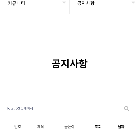
커뮤니티
공지사항
공지사항
Total 0건
1 페이지
번호
제목
글쓴이
조회
날짜