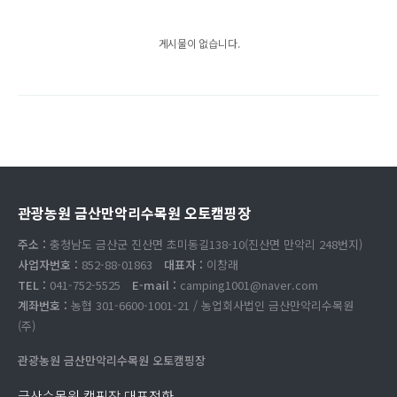
게시물이 없습니다.
관광농원 금산만악리수목원 오토캠핑장
주소 :
충청남도 금산군 진산면 초미동길138-10(진산면 만악리 248번지)
사업자번호 :
852-88-01863
대표자 :
이창래
TEL :
041-752-5525
E-mail :
camping1001@naver.com
계좌번호 :
농협 301-6600-1001-21 / 농업회사법인 금산만악리수목원
(주)
관광농원 금산만악리수목원 오토캠핑장
금산수목원 캠핑장 대표전화