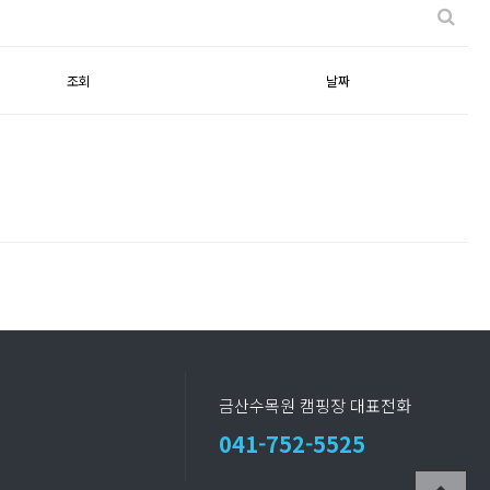
조회
날짜
금산수목원 캠핑장 대표전화
041-752-5525