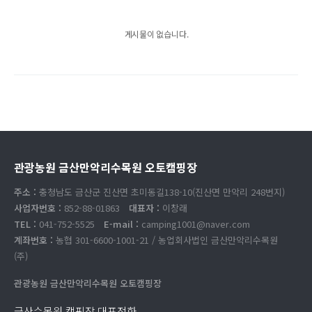
게시물이 없습니다.
관광농원 금산만악리수목원 오토캠핑장
주소 :
충청남도 금산군 진산면 초미동길138-10(진산면 만악리 248번지)
사업자번호 :
852-88-01863
대표자 :
이창래
TEL :
041-752-5525
E-mail :
camping1001@naver.com
계좌번호 :
농협 301-6600-1001-21 / 농업회사법인 금산만악리수목원
(주)
관광농원 금산만악리수목원 오토캠핑장
금산수목원 캠핑장 대표전화