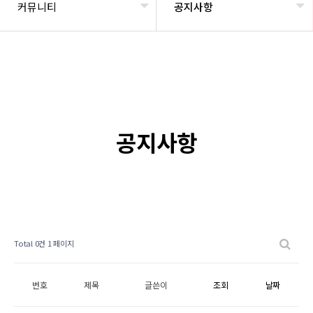
커뮤니티
공지사항
공지사항
Total 0건
1 페이지
번호
제목
글쓴이
조회
날짜