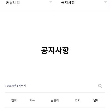
커뮤니티
공지사항
공지사항
Total 0건
1 페이지
번호
제목
글쓴이
조회
날짜