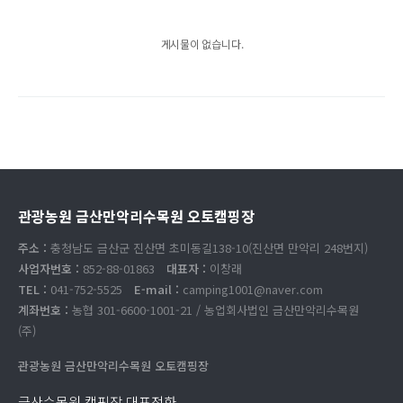
게시물이 없습니다.
관광농원 금산만악리수목원 오토캠핑장
주소 :
충청남도 금산군 진산면 초미동길138-10(진산면 만악리 248번지)
사업자번호 :
852-88-01863
대표자 :
이창래
TEL :
041-752-5525
E-mail :
camping1001@naver.com
계좌번호 :
농협 301-6600-1001-21 / 농업회사법인 금산만악리수목원
(주)
관광농원 금산만악리수목원 오토캠핑장
금산수목원 캠핑장 대표전화