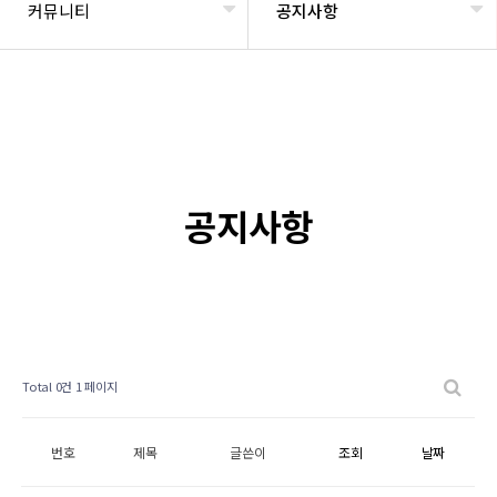
커뮤니티
공지사항
공지사항
Total 0건
1 페이지
번호
제목
글쓴이
조회
날짜