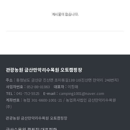
게시물이 없습니다.
관광농원 금산만악리수목원 오토캠핑장
주소 :
충청남도 금산군 진산면 초미동길138-10(진산면 만악리 248번지)
사업자번호 :
852-88-01863
대표자 :
이창래
TEL :
041-752-5525
E-mail :
camping1001@naver.com
계좌번호 :
농협 301-6600-1001-21 / 농업회사법인 금산만악리수목원
(주)
관광농원 금산만악리수목원 오토캠핑장
금산수목원 캠핑장 대표전화