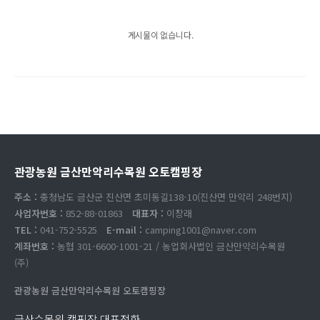
게시물이 없습니다.
관광농원 금산만악리수목원 오토캠핑장
주소 :
충청남도 금산군 진산면 초미동길138-10(진산면 만악리 248번지)
사업자번호 :
852-88-01863
대표자 :
이창래
TEL :
041-752-5525
E-mail :
camping1001@naver.com
계좌번호 :
농협 301-6600-1001-21 / 농업회사법인 금산만악리수목원
(주)
관광농원 금산만악리수목원 오토캠핑장
금산수목원 캠핑장 대표전화