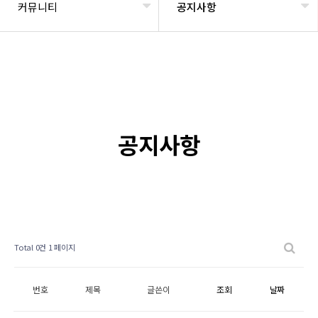
커뮤니티
공지사항
공지사항
Total 0건
1 페이지
번호
제목
글쓴이
조회
날짜