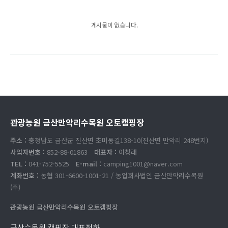
게시물이 없습니다.
관광농원 금산만악리수목원 오토캠핑장
주소 :
충청남도 금산군 진산면 초미동길138-10(진산면 만악리 248번지)
사업자번호 :
852-88-01863
대표자 :
이창래
TEL :
041-752-5525
E-mail :
camping1001@naver.com
계좌번호 :
농협 301-6600-1001-21 / 농업회사법인 금산만악리수목원
(주)
관광농원 금산만악리수목원 오토캠핑장
금산수목원 캠핑장 대표전화