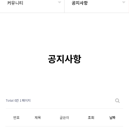
커뮤니티
공지사항
공지사항
Total 0건
1 페이지
번호
제목
글쓴이
조회
날짜