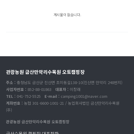
게시물이 없습니다.
관광농원 금산만악리수목원 오토캠핑장
주소 :
충청남도 금산군 진산면 초미동길138-10(진산면 만악리 248번지)
사업자번호 :
852-88-01863
대표자 :
이창래
TEL :
041-752-5525
E-mail :
camping1001@naver.com
계좌번호 :
농협 301-6600-1001-21 / 농업회사법인 금산만악리수목원
(주)
관광농원 금산만악리수목원 오토캠핑장
금산수목원 캠핑장 대표전화