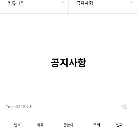
커뮤니티
공지사항
공지사항
Total 0건
1 페이지
번호
제목
글쓴이
조회
날짜