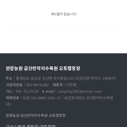
게시물이 없습니다.
관광농원 금산만악리수목원 오토캠핑장
주소 :
충청남도 금산군 진산면 초미동길138-10(진산면 만악리 248번지)
사업자번호 :
852-88-01863
대표자 :
이창래
TEL :
041-752-5525
E-mail :
camping1001@naver.com
계좌번호 :
농협 301-6600-1001-21 / 농업회사법인 금산만악리수목원
(주)
관광농원 금산만악리수목원 오토캠핑장
금산수목원 캠핑장 대표전화