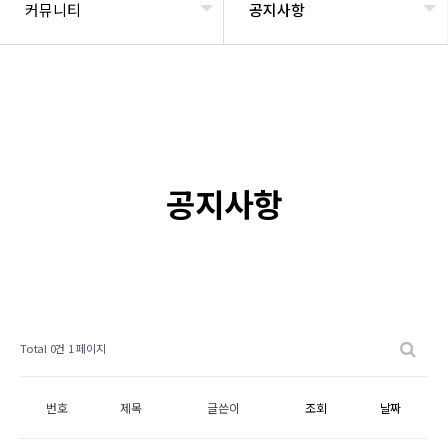
커뮤니티
공지사항
공지사항
Total 0건
1 페이지
번호
제목
글쓴이
조회
날짜