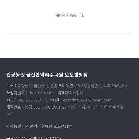
게시물이 없습니다.
관광농원 금산만악리수목원 오토캠핑장
주소 :
충청남도 금산군 진산면 초미동길138-10(진산면 만악리 248번지)
사업자번호 :
852-88-01863
대표자 :
이창래
TEL :
041-752-5525
E-mail :
camping1001@naver.com
계좌번호 :
농협 301-6600-1001-21 / 농업회사법인 금산만악리수목원
(주)
관광농원 금산만악리수목원 오토캠핑장
금산수목원 캠핑장 대표전화