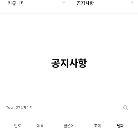
커뮤니티
공지사항
공지사항
Total 0건
1 페이지
번호
제목
글쓴이
조회
날짜