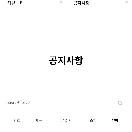
커뮤니티
공지사항
공지사항
Total 0건
1 페이지
번호
제목
글쓴이
조회
날짜