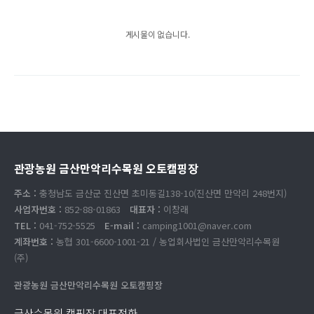
게시물이 없습니다.
관광농원 금산만악리수목원 오토캠핑장
주소 :
충청남도 금산군 진산면 초미동길138-10(진산면 만악리 248번지)
사업자번호 :
852-88-01863
대표자 :
이창래
TEL :
041-752-5525
E-mail :
camping1001@naver.com
계좌번호 :
농협 301-6600-1001-21 / 농업회사법인 금산만악리수목원
(주)
관광농원 금산만악리수목원 오토캠핑장
금산수목원 캠핑장 대표전화