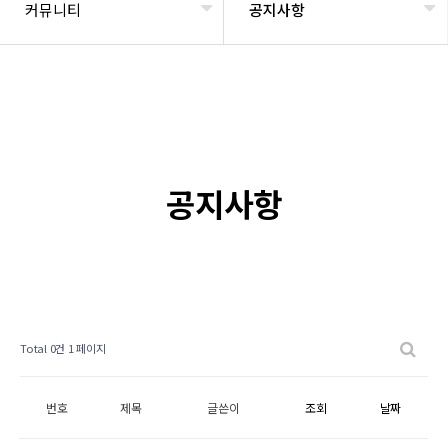
커뮤니티
공지사항
공지사항
Total 0건
1 페이지
번호
제목
글쓴이
조회
날짜