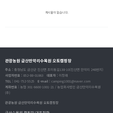
게시물이 없습니다.
관광농원 금산만악리수목원 오토캠핑장
주소 :
충청남도 금산군 진산면 초미동길138-10(진산면 만악리 248번지)
사업자번호 :
852-88-01863
대표자 :
이창래
TEL :
041-752-5525
E-mail :
camping1001@naver.com
계좌번호 :
농협 301-6600-1001-21 / 농업회사법인 금산만악리수목원
(주)
관광농원 금산만악리수목원 오토캠핑장
금산수목원 캠핑장 대표전화