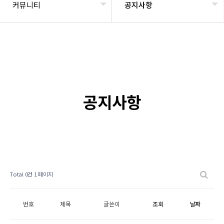
커뮤니티
공지사항
공지사항
Total 0건
1 페이지
번호
제목
글쓴이
조회
날짜