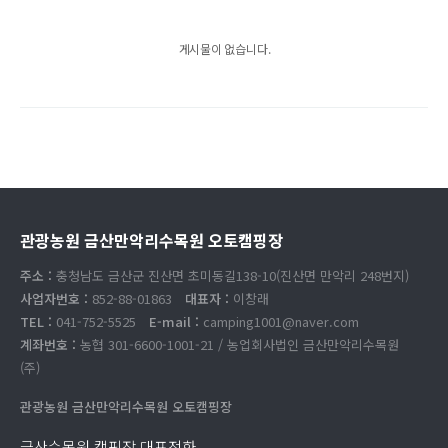
게시물이 없습니다.
관광농원 금산만악리수목원 오토캠핑장
주소 :
충청남도 금산군 진산면 초미동길138-10(진산면 만악리 248번지)
사업자번호 :
852-88-01863
대표자 :
이창래
TEL :
041-752-5525
E-mail :
camping1001@naver.com
계좌번호 :
농협 301-6600-1001-21 / 농업회사법인 금산만악리수목원
(주)
관광농원 금산만악리수목원 오토캠핑장
금산수목원 캠핑장 대표전화