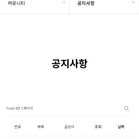
커뮤니티
공지사항
공지사항
Total 0건
1 페이지
번호
제목
글쓴이
조회
날짜