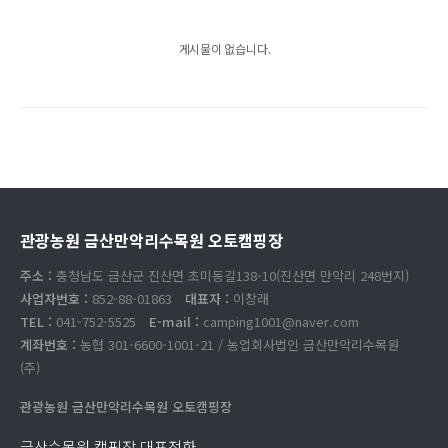
게시물이 없습니다.
관광농원 금산만악리수목원 오토캠핑장
주소 :
충청남도 금산군 진산면 초미동길138-10(진산면 만악리 248번지)
사업자번호 :
852-88-01863
대표자 :
이창래
TEL :
041-752-5525
E-mail :
camping1001@naver.com
계좌번호 :
농협 301-6600-1001-21 / 농업회사법인 금산만악리수목원
(주)
관광농원 금산만악리수목원 오토캠핑장
금산수목원 캠핑장 대표전화