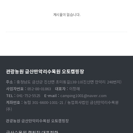
게시물이 없습니다.
관광농원 금산만악리수목원 오토캠핑장
주소 :
충청남도 금산군 진산면 초미동길138-10(진산면 만악리 248번지)
사업자번호 :
852-88-01863
대표자 :
이창래
TEL :
041-752-5525
E-mail :
camping1001@naver.com
계좌번호 :
농협 301-6600-1001-21 / 농업회사법인 금산만악리수목원
(주)
관광농원 금산만악리수목원 오토캠핑장
금산수목원 캠핑장 대표전화