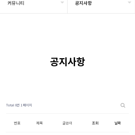
커뮤니티
공지사항
공지사항
Total 0건
1 페이지
번호
제목
글쓴이
조회
날짜