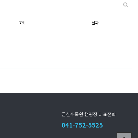
조회
날짜
금산수목원 캠핑장 대표전화
041-752-5525