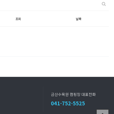
조회
날짜
금산수목원 캠핑장 대표전화
041-752-5525