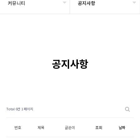
커뮤니티
공지사항
공지사항
Total 0건
1 페이지
번호
제목
글쓴이
조회
날짜