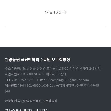
게시물이 없습니다.
관광농원 금산만악리수목원 오토캠핑장
주소 :
충청남도 금산군 진산면 초미동길138-10(진산면 만악리 248번지)
사업자번호 :
852-88-01863
대표자 :
이창래
TEL :
041-752-5525
E-mail :
camping1001@naver.com
계좌번호 :
농협 301-6600-1001-21 / 농업회사법인 금산만악리수목원
(주)
관광농원 금산만악리수목원 오토캠핑장
금산수목원 캠핑장 대표전화