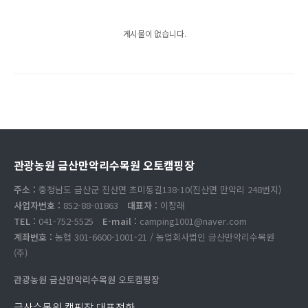
게시물이 없습니다.
관광농원 금산만악리수목원 오토캠핑장
주소 :
충청남도 금산군 진산면 초미동길138-10(진산면 만악리 248번지)
사업자번호 :
852-88-01863
대표자 :
이창래
TEL :
041-752-5525
E-mail :
camping1001@naver.com
계좌번호 :
농협 301-6600-1001-21 / 농업회사법인 금산만악리수목원
(주)
관광농원 금산만악리수목원 오토캠핑장
금산수목원 캠핑장 대표전화