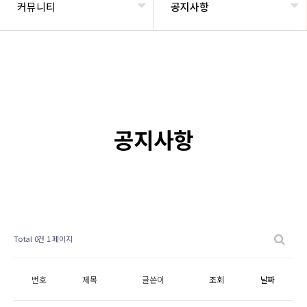
커뮤니티
공지사항
공지사항
Total 0건
1 페이지
번호
제목
글쓴이
조회
날짜