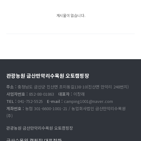
게시물이 없습니다.
관광농원 금산만악리수목원 오토캠핑장
주소 :
충청남도 금산군 진산면 초미동길138-10(진산면 만악리 248번지)
사업자번호 :
852-88-01863
대표자 :
이창래
TEL :
041-752-5525
E-mail :
camping1001@naver.com
계좌번호 :
농협 301-6600-1001-21 / 농업회사법인 금산만악리수목원
(주)
관광농원 금산만악리수목원 오토캠핑장
금산수목원 캠핑장 대표전화