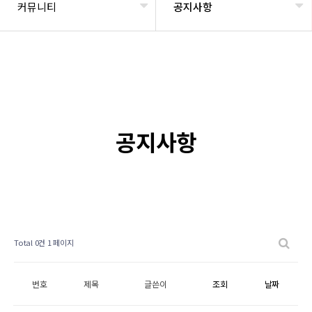
커뮤니티
공지사항
공지사항
Total 0건
1 페이지
번호
제목
글쓴이
조회
날짜