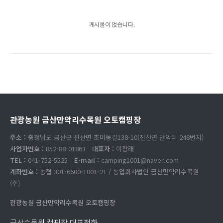
게시물이 없습니다.
관광농원 금산만악리수목원 오토캠핑장
주소 :
충청남도 금산군 진산면 초미동길138-10(진산면 만악리 248번지)
사업자번호 :
852-88-01863
대표자 :
이창래
TEL :
041-752-5525
E-mail :
camping1001@naver.com
계좌번호 :
농협 301-6600-1001-21 / 농업회사법인 금산만악리수목원
(주)
관광농원 금산만악리수목원 오토캠핑장
금산수목원 캠핑장 대표전화