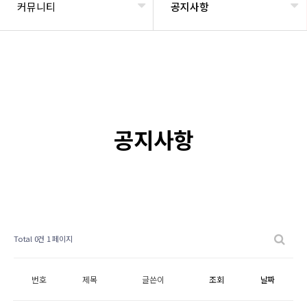
커뮤니티
공지사항
공지사항
Total 0건
1 페이지
번호
제목
글쓴이
조회
날짜