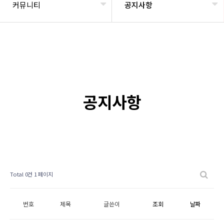
커뮤니티
공지사항
공지사항
Total 0건
1 페이지
번호
제목
글쓴이
조회
날짜