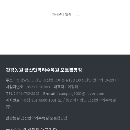
게시물이 없습니다.
관광농원 금산만악리수목원 오토캠핑장
주소 :
충청남도 금산군 진산면 초미동길138-10(진산면 만악리 248번지)
사업자번호 :
852-88-01863
대표자 :
이창래
TEL :
041-752-5525
E-mail :
camping1001@naver.com
계좌번호 :
농협 301-6600-1001-21 / 농업회사법인 금산만악리수목원
(주)
관광농원 금산만악리수목원 오토캠핑장
금산수목원 캠핑장 대표전화